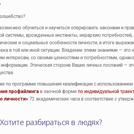
?
Волшебство?
 возможно обучиться и научиться оперировать законами и пра
ной системы, врожденные инстинкты, иерархию потребностей
огические и социальные особенности личности, в итоге выра
а в той или иной ситуации. Владение этими знаниями — это н
им интересам, со своими ценностями и потребностями, однако
иде информации. Этическая сторонв Ваших личных посланий — 
ества.
е по программе повышения квалификации с использованием 
ния профайлинга
в заочной форме
по индивидуальной траек
ю личности»
72 академических часа в соответствие с утве
Хотите разбираться в людях?