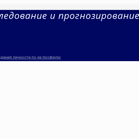
ледование и прогнозировани
едения личности по ее профилю